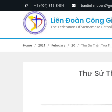
Skip
+1 (404) 819-8434
bantinliendoan@gm
to
content
Liên Đoàn Công Gi
The Federation Of Vietnamese Cathol
Home
2021
February
20
Thư Sứ Thần Tòa Tha
Thư Sứ Th