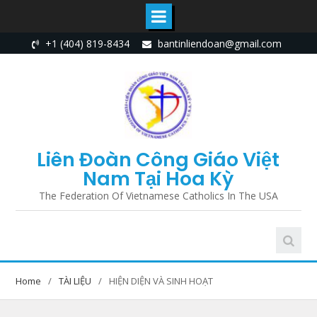
Skip
+1 (404) 819-8434
bantinliendoan@gmail.com
to
content
Liên Đoàn Công Giáo Việt
Nam Tại Hoa Kỳ
The Federation Of Vietnamese Catholics In The USA
Home
TÀI LIỆU
HIỆN DIỆN VÀ SINH HOẠT