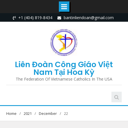
Skip
+1 (404) 819-8434
bantinliendoan@gmail.com
to
content
Liên Đoàn Công Giáo Việt
Nam Tại Hoa Kỳ
The Federation Of Vietnamese Catholics In The USA
Home
2021
December
22