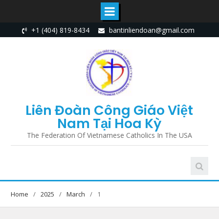
Skip
+1 (404) 819-8434
bantinliendoan@gmail.com
to
content
Liên Đoàn Công Giáo Việt
Nam Tại Hoa Kỳ
The Federation Of Vietnamese Catholics In The USA
Home
2025
March
1