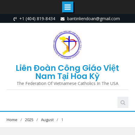
Skip
+1 (404) 819-8434
bantinliendoan@gmail.com
to
content
Liên Đoàn Công Giáo Việt
Nam Tại Hoa Kỳ
The Federation Of Vietnamese Catholics In The USA
Home
2025
August
1