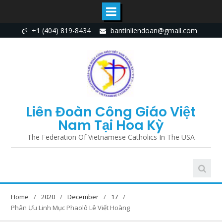
Skip
+1 (404) 819-8434
bantinliendoan@gmail.com
to
content
Liên Đoàn Công Giáo Việt
Nam Tại Hoa Kỳ
The Federation Of Vietnamese Catholics In The USA
Home
2020
December
17
Phân Ưu Linh Mục Phaolô Lê Viết Hoàng