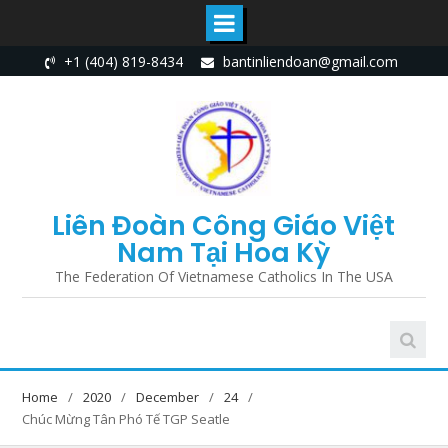
Skip
+1 (404) 819-8434
bantinliendoan@gmail.com
to
content
Liên Đoàn Công Giáo Việt
Nam Tại Hoa Kỳ
The Federation Of Vietnamese Catholics In The USA
Home
2020
December
24
Chúc Mừng Tân Phó Tế TGP Seatle