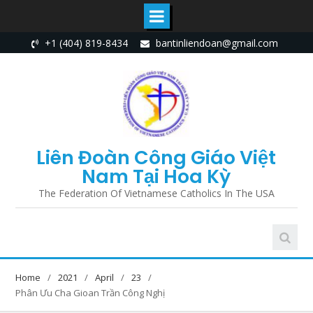
Skip
+1 (404) 819-8434
bantinliendoan@gmail.com
to
content
Liên Đoàn Công Giáo Việt
Nam Tại Hoa Kỳ
The Federation Of Vietnamese Catholics In The USA
Home
2021
April
23
Phân Ưu Cha Gioan Trần Công Nghị