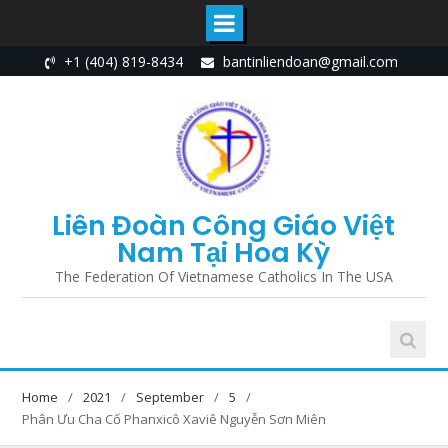
Skip
+1 (404) 819-8434
bantinliendoan@gmail.com
to
content
Liên Đoàn Công Giáo Việt
Nam Tại Hoa Kỳ
The Federation Of Vietnamese Catholics In The USA
Home
2021
September
5
Phân Ưu Cha Cố Phanxicô Xaviê Nguyễn Sơn Miên