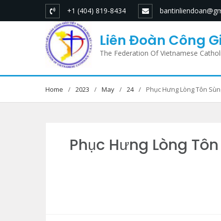
Skip
+1 (404) 819-8434
bantinliendoan@gm
to
content
Liên Đoàn Công Gi
The Federation Of Vietnamese Cathol
Home
2023
May
24
Phục Hưng Lòng Tôn Sùng
Phục Hưng Lòng Tôn