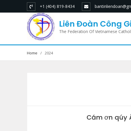
Skip
+1 (404) 819-8434
bantinliendoan@gm
to
content
Liên Đoàn Công Gi
The Federation Of Vietnamese Cathol
Home
2024
Cám ơn qúy Â