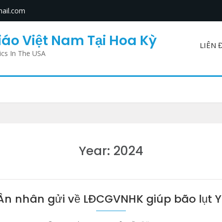
ail.com
áo Việt Nam Tại Hoa Kỳ
LIÊN 
ics In The USA
Year:
2024
n nhân gửi về LĐCGVNHK giúp bão lụt 