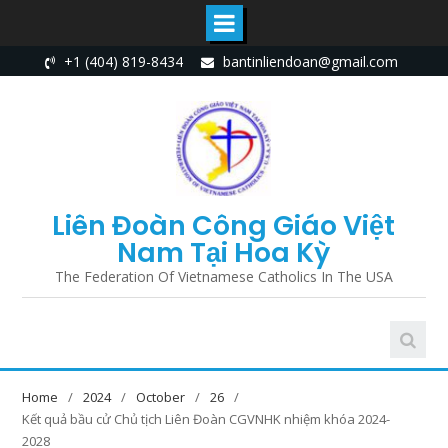
Skip
+1 (404) 819-8434
bantinliendoan@gmail.com
to
content
Liên Đoàn Công Giáo Việt
Nam Tại Hoa Kỳ
The Federation Of Vietnamese Catholics In The USA
Home
2024
October
26
Kết quả bầu cử Chủ tịch Liên Đoàn CGVNHK nhiệm khóa 2024-
2028