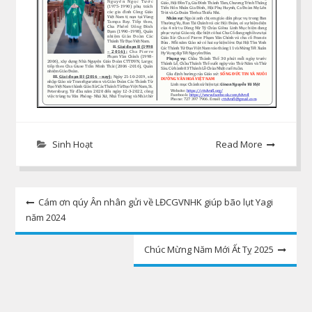
Sinh Hoạt
Read More
Post
Cám ơn qúy Ân nhân gửi về LĐCGVNHK giúp bão lụt Yagi
năm 2024
navigation
Chúc Mừng Năm Mới Ất Tỵ 2025