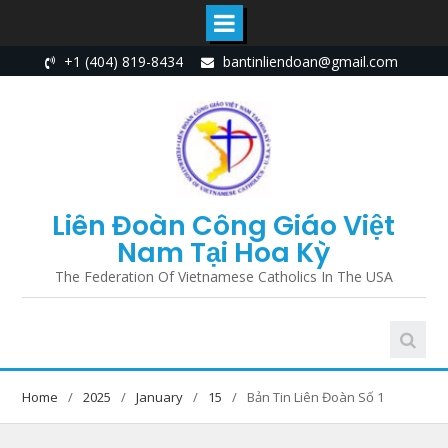
Skip
+1 (404) 819-8434
bantinliendoan@gmail.com
to
content
Liên Đoàn Công Giáo Việt
Nam Tại Hoa Kỳ
The Federation Of Vietnamese Catholics In The USA
Home
2025
January
15
Bản Tin Liên Đoàn Số 1