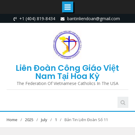
Skip
+1 (404) 819-8434
bantinliendoan@gmail.com
to
content
Liên Đoàn Công Giáo Việt
Nam Tại Hoa Kỳ
The Federation Of Vietnamese Catholics In The USA
Home
2025
July
1
Bản Tin Liên Đoàn Số 11