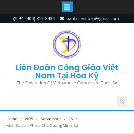
Skip
+1 (404) 819-8434
bantinliendoan@gmail.com
to
content
Liên Đoàn Công Giáo Việt
Nam Tại Hoa Kỳ
The Federation Of Vietnamese Catholics In The USA
Home
2025
September
16
Kính Báo Lm Phêrô Chu Quang Minh, S.J.