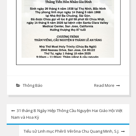
Thông Báo
Read More
Post
31 tháng 8: Ngày Hiệp Thông Cầu Nguyện Hai Giáo Hội Việt
Nam và Hoa Kỳ
navigation
Tiểu sử Linh mục Phêrô Vêrôna Chu Quang Minh, S.J.