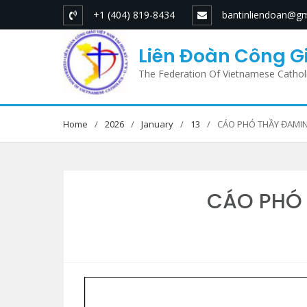
Skip
+1 (404) 819-8434
bantinliendoan@gm
to
content
Liên Đoàn Công Gi
The Federation Of Vietnamese Cathol
Home
2026
January
13
CÁO PHÓ THẦY ĐAMIN
CÁO PHÓ 