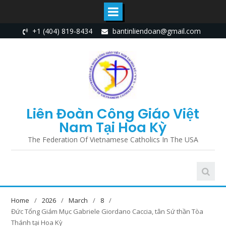
Skip
+1 (404) 819-8434
bantinliendoan@gmail.com
to
content
Liên Đoàn Công Giáo Việt
Nam Tại Hoa Kỳ
The Federation Of Vietnamese Catholics In The USA
Home
2026
March
8
Đức Tổng Giám Mục Gabriele Giordano Caccia, tân Sứ thần Tòa
Thánh tại Hoa Kỳ