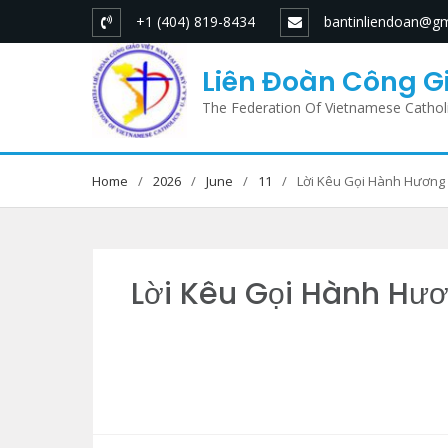
Skip
+1 (404) 819-8434
bantinliendoan@gm
to
content
Liên Đoàn Công Gi
The Federation Of Vietnamese Cathol
Home
2026
June
11
Lời Kêu Gọi Hành Hương
Lời Kêu Gọi Hành Hư