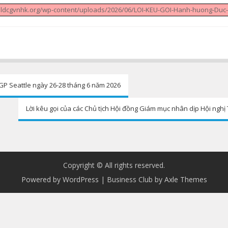
w.ldcgvnhk.org/wp-content/uploads/2026/06/LOI-KEU-GOI-Hanh-huong-Duc
P Seattle ngày 26-28 tháng 6 năm 2026
Lời kêu gọi của các Chủ tịch Hội đồng Giám mục nhân dịp Hội ngh
Copyright © All rights reserved.
Powered by WordPress
|
Business Club by
Axle Themes