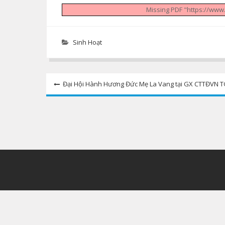
Missing PDF "https://ww
Sinh Hoạt
Post
Đại Hội Hành Hương Đức Mẹ La Vang tại GX CTTĐVN TG
navigation