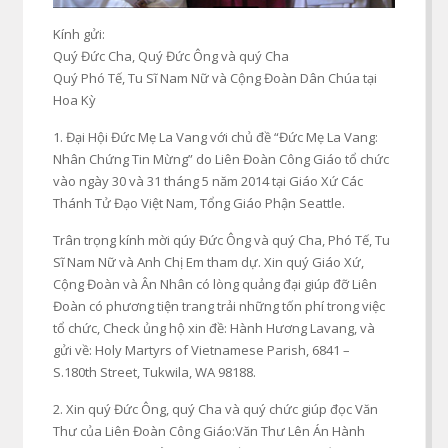
Kính gửi:
Quý Đức Cha, Quý Đức Ông và quý Cha
Quý Phó Tế, Tu Sĩ Nam Nữ và Cộng Đoàn Dân Chúa tại
Hoa Kỳ
1. Đại Hội Đức Mẹ La Vang với chủ đề “Đức Mẹ La Vang:
Nhân Chứng Tin Mừng” do Liên Đoàn Công Giáo tổ chức
vào ngày 30 và 31 tháng 5 năm 2014 tại Giáo Xứ Các
Thánh Tử Đạo Việt Nam, Tổng Giáo Phận Seattle.
Trân trọng kính mời qúy Đức Ông và quý Cha, Phó Tế, Tu
Sĩ Nam Nữ và Anh Chị Em tham dự. Xin quý Giáo Xứ,
Cộng Đoàn và Ân Nhân có lòng quảng đại giúp đỡ Liên
Đoàn có phương tiện trang trải những tốn phí trong việc
tổ chức, Check ủng hộ xin đề: Hành Hương Lavang, và
gửi về: Holy Martyrs of Vietnamese Parish, 6841 –
S.180th Street, Tukwila, WA 98188.
2. Xin quý Đức Ông, quý Cha và quý chức giúp đọc Văn
Thư của Liên Đoàn Công Giáo:Văn Thư Lên Án Hành