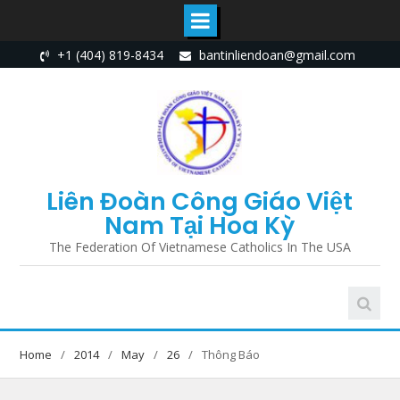
Skip
+1 (404) 819-8434
bantinliendoan@gmail.com
to
content
Liên Đoàn Công Giáo Việt
Nam Tại Hoa Kỳ
The Federation Of Vietnamese Catholics In The USA
Home
2014
May
26
Thông Báo