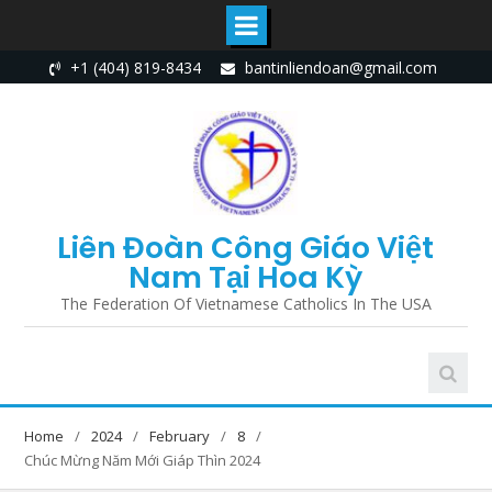
Skip
+1 (404) 819-8434
bantinliendoan@gmail.com
to
content
Liên Đoàn Công Giáo Việt
Nam Tại Hoa Kỳ
The Federation Of Vietnamese Catholics In The USA
Home
2024
February
8
Chúc Mừng Năm Mới Giáp Thìn 2024