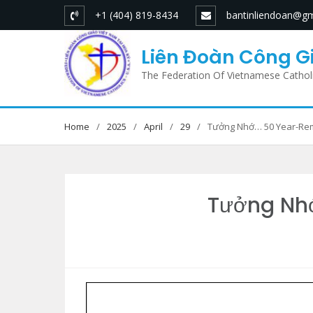
Skip
+1 (404) 819-8434
bantinliendoan@gm
to
content
Liên Đoàn Công Gi
The Federation Of Vietnamese Cathol
Home
2025
April
29
Tưởng Nhớ… 50 Year-Rem
Tưởng Nhớ