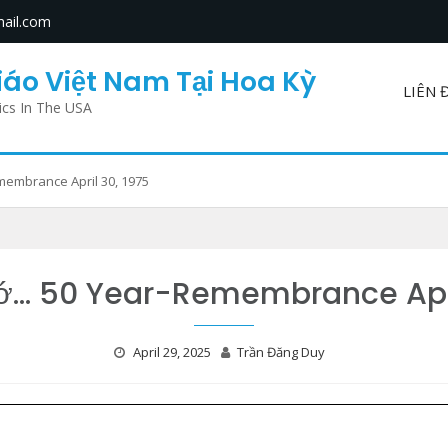
ail.com
áo Việt Nam Tại Hoa Kỳ
LIÊN 
ics In The USA
embrance April 30, 1975
… 50 Year-Remembrance Apri
April 29, 2025
Trần Đăng Duy