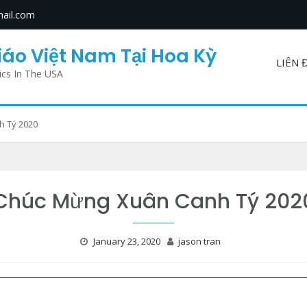
ail.com
áo Việt Nam Tại Hoa Kỳ
LIÊN 
ics In The USA
 Tý 2020
Chúc Mừng Xuân Canh Tý 202
January 23, 2020
jason tran