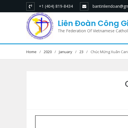
Skip
+1 (404) 819-8434
bantinliendoan@gm
to
content
Liên Đoàn Công Gi
The Federation Of Vietnamese Cathol
Home
2020
January
23
Chúc Mừng Xuân Canh